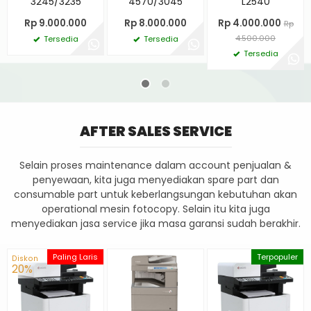
3245/3235
4570/3045
L2540
Rp 9.000.000
Rp 8.000.000
Rp 4.000.000
Rp
4.500.000
Tersedia
Tersedia
Tersedia
AFTER SALES SERVICE
Selain proses maintenance dalam account penjualan &
penyewaan, kita juga menyediakan spare part dan
consumable part untuk keberlangsungan kebutuhan akan
operational mesin fotocopy. Selain itu kita juga
menyediakan jasa service jika masa garansi sudah berakhir.
Paling Laris
Terpopuler
Diskon
20%